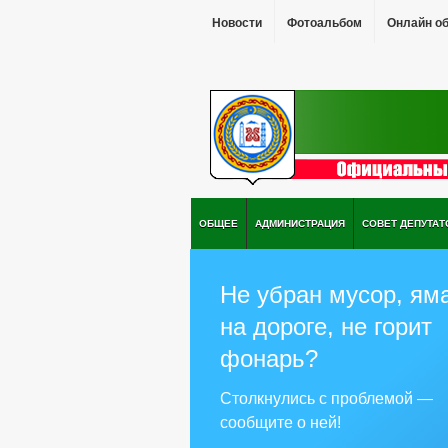
Новости
Фотоальбом
Онлайн о
ОБЩЕЕ
АДМИНИСТРАЦИЯ
СОВЕТ ДЕПУТАТ
Не убран мусор, ям
на дороге, не горит
фонарь?
Столкнулись с проблемой —
сообщите о ней!