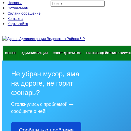
Новости
Фотоальбом
Онлайн обращение
Контакты
Карта сайта
ОБЩЕЕ
АДМИНИСТРАЦИЯ
СОВЕТ ДЕПУТАТОВ
ПРОТИВОДЕЙСТВИЕ КОРРУП
Не убран мусор, яма
на дороге, не горит
фонарь?
Столкнулись с проблемой —
сообщите о ней!
Сообщить о проблеме