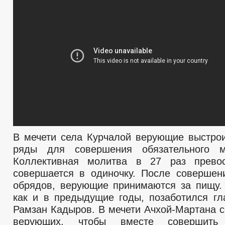
БЮДЖЕТ
ОТЧЕТ ОБ ИСПОЛНЕНИИ БЮДЖЕТА
_
УСЛУГИ
МУНИЦИПАЛЬНЫЕ УСЛУГИ
МУНИЦИПАЛЬНЫЕ УСЛУГИ
НОРМАТИВНО-ПРАВОВЫЕ АКТЫ
С
ОБРАЩЕНИЕ К ГЛАВЕ
ИНТЕРНЕТ ПРИЕМН
ПРИЕМ ГРАЖДАН
ОБЗОРЫ ОБРАЩЕНИЙ ГРАЖДАН
ФОРМА О
РЕГЛАМЕНТ РАССМОТРЕНИЯ ОБРАЩЕНИЙ
В мечети села Курчалой верующие выстро
ряды для совершения обязательного ма
Коллективная молитва в 27 раз превос
совершается в одиночку. После совершен
обрядов, верующие принимаются за пищу.
как и в предыдущие годы, позаботился гл
Рамзан Кадыров. В мечети Ачхой-Мартана с
верующих, чтобы вместе совершить 