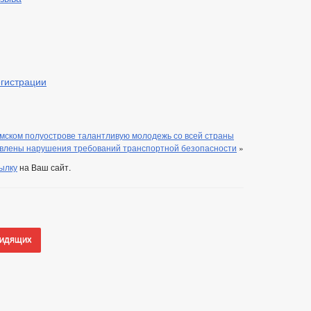
гистрации
мском полуострове талантливую молодежь со всей страны
влены нарушения требований транспортной безопасности
»
ылку
на Ваш сайт.
видящих