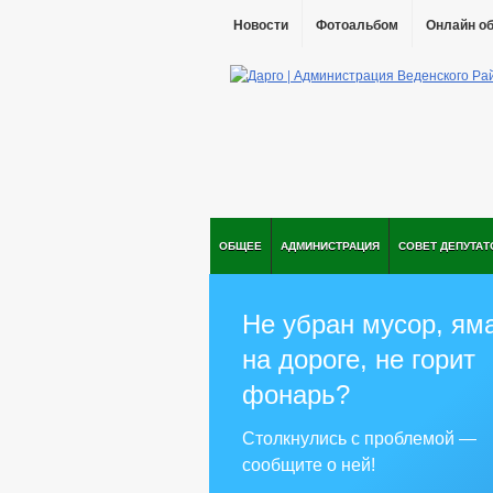
Новости
Фотоальбом
Онлайн о
ОБЩЕЕ
АДМИНИСТРАЦИЯ
СОВЕТ ДЕПУТАТ
Не убран мусор, ям
на дороге, не горит
фонарь?
Столкнулись с проблемой —
сообщите о ней!