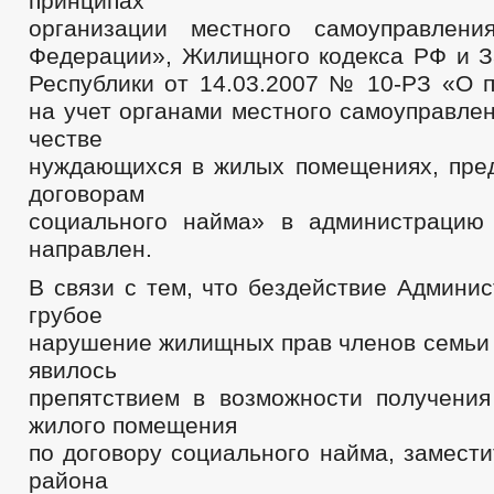
принципах
организации местного само­управ­лен
Федерации», Жилищного кодекса РФ и За
Республики от 14.03.2007 № 10-РЗ «О п
на учет органами местного самоуправлени
честве
нуждающихся в жилых помещениях, пре
до­говорам
со­циального найма» в ад­министраци
направлен.
В связи с тем, что бездействие Админи
грубое
наруше­ние жилищных прав членов семьи
явилось
препятствием в возможности получения
жилого помещения
по договору соци­ального найма, замест
района