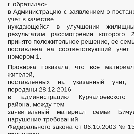
БЮДЖЕТ
г. обратилась
ОТЧЕТ ОБ ИСПОЛНЕНИИ БЮДЖЕТА
_
в Администрацию с заявлением о постан
УСЛУГИ
МУНИЦИПАЛЬНЫЕ УСЛУГИ
МУНИЦИПАЛЬНЫЕ УСЛУГИ
учет в качестве
НОРМАТИВНО-ПРАВОВЫЕ АКТЫ
С
нуж­дающейся в улучшении жилищ­н
ОБРАЩЕНИЕ К ГЛАВЕ
ИНТЕРНЕТ ПРИЕМН
ПРИЕМ ГРАЖДАН
результатам рассмотрения ко­торого 
ОБЗОРЫ ОБРАЩЕНИЙ ГРАЖДАН
ФОРМА О
принято положительное решение, ее сем
РЕГЛАМЕНТ РАССМОТРЕНИЯ ОБРАЩЕНИЙ
поставлена на соответствующий учет
номером 1.
Проверка показала, что все материа
жителей,
поставленных на указанный учет, 
переданы 28.12.2016
в ад­министрацию Курчалоевского 
района, между тем
заявитель­ный материал семьи Бич
нарушение требований
Федерального закона от 06.10.2003 № 1