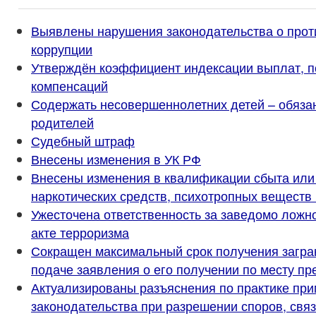
Выявлены нарушения законодательства о прот
коррупции
Утверждён коэффициент индексации выплат, п
компенсаций
Содержать несовершеннолетних детей – обяза
родителей
Судебный штраф
Внесены изменения в УК РФ
Внесены изменения в квалификации сбыта или
наркотических средств, психотропных веществ 
Ужесточена ответственность за заведомо ложн
акте терроризма
Сокращен максимальный срок получения загра
подаче заявления о его получении по месту п
Актуализированы разъяснения по практике пр
законодательства при разрешении споров, свя