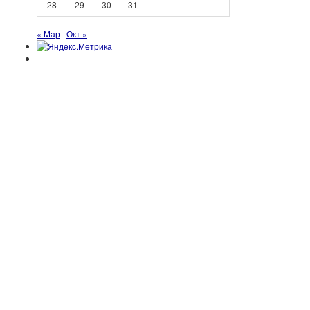
28
29
30
31
« Мар
Окт »