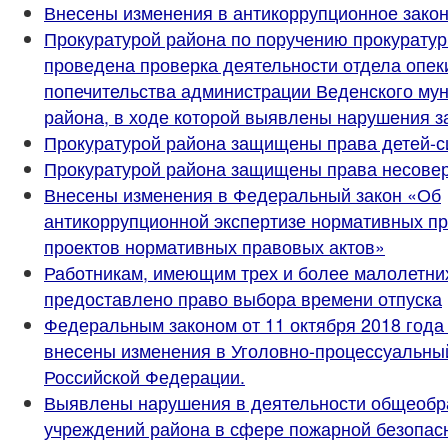
Внесены изменения в антикоррупционное зако
Прокуратурой района по поручению прокурату
проведена проверка деятельности отдела опек
попечительства администрации Веденского му
района, в ходе которой выявлены нарушения з
Прокуратурой района защищены права детей-с
Прокуратурой района защищены права несове
Внесены изменения в Федеральный закон «Об
антикоррупционной экспертизе нормативных пр
проектов нормативных правовых актов»
Работникам, имеющим трех и более малолетних
предоставлено право выбора времени отпуска
Федеральным законом от 11 октября 2018 год
внесены изменения в Уголовно-процессуальны
Российской Федерации.
Выявлены нарушения в деятельности общеобр
учреждений района в сфере пожарной безопас