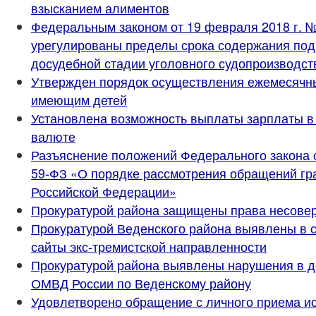
взысканием алиментов
Федеральным законом от 19 февраля 2018 г. 
урегулированы пределы срока содержания под
досудебной стадии уголовного судопроизводст
Утвержден порядок осуществления ежемесячн
имеющим детей
Установлена возможность выплаты зарплаты в
валюте
Разъяснение положений Федерального закона о
59-ФЗ «О порядке рассмотрения обращений гр
Российской Федерации»
Прокуратурой района защищены права несове
Прокуратурой Веденского района выявлены в с
сайты экс-тремистской направленности
Прокуратурой района выявлены нарушения в 
ОМВД России по Веденскому району
Удовлетворено обращение с личного приема 