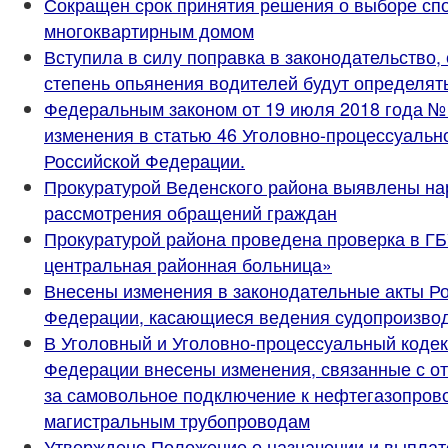
Сокращен срок принятия решения о выборе сп
многоквартирным домом
Вступила в силу поправка в законодательство,
степень опьянения водителей будут определять
Федеральным законом от 19 июля 2018 года №
изменения в статью 46 Уголовно-процессуальн
Российской Федерации.
Прокуратурой Веденского района выявлены на
рассмотрения обращений граждан
Прокуратурой района проведена проверка в Г
центральная районная больница»
Внесены изменения в законодательные акты Р
Федерации, касающиеся ведения судопроизво
В Уголовный и Уголовно-процессуальный коде
Федерации внесены изменения, связанные с о
за самовольное подключение к нефтегазопров
магистральным трубопроводам
Утверждено Положение о назначении и выплат