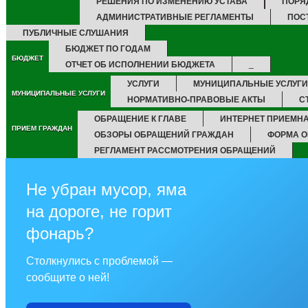
РЕШЕНИЯ ПО ИЗМЕНЕНИЮ УСТАВА
ПОРЯ
АДМИНИСТРАТИВНЫЕ РЕГЛАМЕНТЫ
ПОС
ПУБЛИЧНЫЕ СЛУШАНИЯ
БЮДЖЕТ ПО ГОДАМ
БЮДЖЕТ
ОТЧЕТ ОБ ИСПОЛНЕНИИ БЮДЖЕТА
_
УСЛУГИ
МУНИЦИПАЛЬНЫЕ УСЛУГИ
МУНИЦИПАЛЬНЫЕ УСЛУГИ
НОРМАТИВНО-ПРАВОВЫЕ АКТЫ
С
ОБРАЩЕНИЕ К ГЛАВЕ
ИНТЕРНЕТ ПРИЕМН
ПРИЕМ ГРАЖДАН
ОБЗОРЫ ОБРАЩЕНИЙ ГРАЖДАН
ФОРМА О
РЕГЛАМЕНТ РАССМОТРЕНИЯ ОБРАЩЕНИЙ
Не убран мусор, яма
на дороге, не горит
фонарь?
Столкнулись с проблемой —
сообщите о ней!