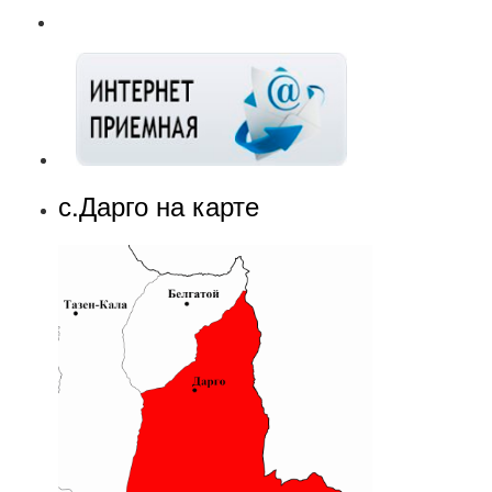
с.Дарго на карте