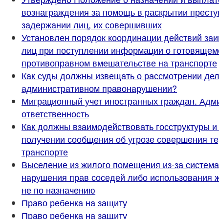
вознаграждения за помощь в раскрытии престу
задержании лиц, их совершивших
Установлен порядок координации действий за
лиц при поступлении информации о готовящем
противоправном вмешательстве на транспорте
Как суды должны извещать о рассмотрении дел
административном правонарушении?
Миграционный учет иностранных граждан. Адм
ответственность
Как должны взаимодействовать госструктуры и
получении сообщения об угрозе совершения те
транспорте
Выселение из жилого помещения из-за система
нарушения прав соседей либо использования 
не по назначению
Право ребенка на защиту
Право ребенка на защиту