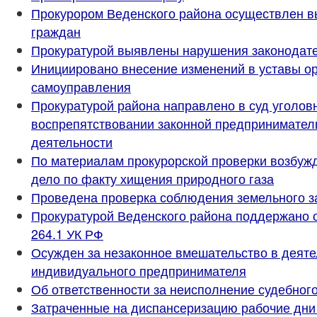
Прокурором Веденского района осуществлен в
граждан
Прокуратурой выявлены нарушения законодате
Инициировано внесение изменений в уставы ор
самоуправления
Прокуратурой района направлено в суд уголов
воспрепятствовании законной предпринимател
деятельности
По материалам прокурорской проверки возбуж
дело по факту хищения природного газа
Проведена проверка соблюдения земельного з
Прокуратурой Веденского района поддержано о
264.1 УК РФ
Осужден за незаконное вмешательство в деяте
индивидуального предпринимателя
Об ответственности за неисполнение судебного
Затраченные на диспансеризацию рабочие дни