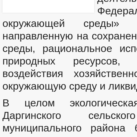
ПУБЛИЧНЫЕ СЛУШАНИЯ
Федера
БЮДЖЕТ ПО ГОДАМ
БЮДЖЕТ
ОТЧЕТ ОБ ИСПОЛНЕНИИ БЮДЖЕТА
_
окружающей среды» ос
УСЛУГИ
МУНИЦИПАЛЬНЫЕ УСЛ
МУНИЦИПАЛЬНЫЕ УСЛУГИ
направленную на сохранен
НОРМАТИВНО-ПРАВОВЫЕ АКТЫ
ОБРАЩЕНИЕ К ГЛАВЕ
ИНТЕРНЕТ ПРИЕМН
среды, рациональное исп
ПРИЕМ ГРАЖДАН
ФОРМА ОБРАЩЕНИЙ И ЗАЯВЛЕНИЙ
ПОРЯ
РЕГЛАМЕНТ РАССМОТРЕНИЯ ОБРАЩЕНИЙ
природных ресурсов, п
воздействия хозяйствен
окружающую среду и ликви
В целом экологическа
Даргинского сельско
муниципального района 