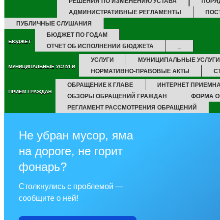
РЕШЕНИЯ ПО ИЗМЕНЕНИЮ УСТАВА
ПОРЯ
АДМИНИСТРАТИВНЫЕ РЕГЛАМЕНТЫ
ПОС
ПУБЛИЧНЫЕ СЛУШАНИЯ
БЮДЖЕТ ПО ГОДАМ
БЮДЖЕТ
ОТЧЕТ ОБ ИСПОЛНЕНИИ БЮДЖЕТА
_
УСЛУГИ
МУНИЦИПАЛЬНЫЕ УСЛУГИ
МУНИЦИПАЛЬНЫЕ УСЛУГИ
НОРМАТИВНО-ПРАВОВЫЕ АКТЫ
С
ОБРАЩЕНИЕ К ГЛАВЕ
ИНТЕРНЕТ ПРИЕМН
ПРИЕМ ГРАЖДАН
ОБЗОРЫ ОБРАЩЕНИЙ ГРАЖДАН
ФОРМА О
РЕГЛАМЕНТ РАССМОТРЕНИЯ ОБРАЩЕНИЙ
Не убран мусор, яма
на дороге, не горит
фонарь?
Столкнулись с проблемой —
сообщите о ней!