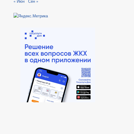
« Июн
Сен »